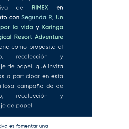
iativa de
RIMEX
en
nto con
Segunda R
,
Un
 por la vida
y
Karinga
gical Resort Adventure
iene como proposito el
io, recolección y
aje de papel qué invita
s a participar en esta
illosa campaña de de
io, recolección y
aje de papel
tivo es fomentar una