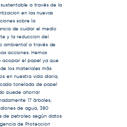
 sustentable a través de la
tización en las nuevas
ciones sobre la
ancia de cuidar el medio
te y la reducción del
o ambiental a través de
as acciones. Hemos
o acopiar el papel ya que
 de los materiales más
dos en nuestra vida diaria,
cada tonelada de papel
ado puede ahorrar
madamente 17 árboles,
galones de agua, 380
s de petróleo según datos
Agencia de Protección